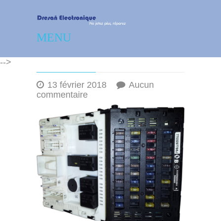
Dresañ Electronique –
MENU
Réparation – dépannage
-->
électronique
13 février 2018
Aucun
sur
commentaire