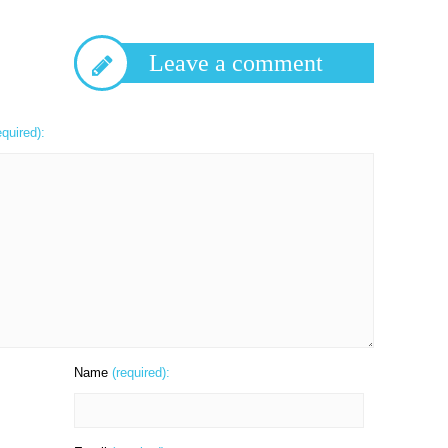
Leave a comment
equired):
Name
(required):