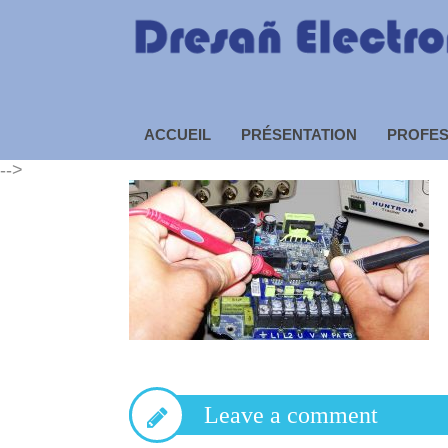
Dresañ Electronique – R
ACCUEIL
PRÉSENTATION
PROFES
-->
Leave a comment