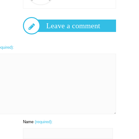
Leave a comment
equired):
Name
(required):