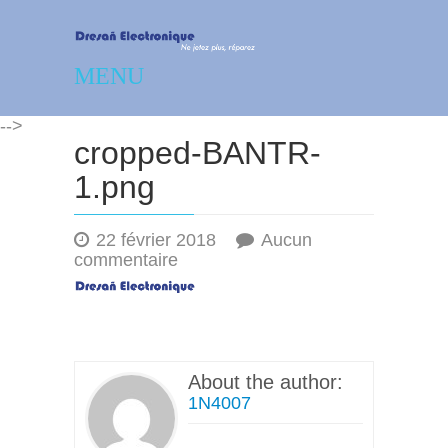
Dresañ Electronique –
MENU
Réparation – dépannage
-->
électronique
cropped-BANTR-
1.png
22 février 2018
Aucun
sur
commentaire
cropped-
BANTR-
1.png
About the author:
1N4007