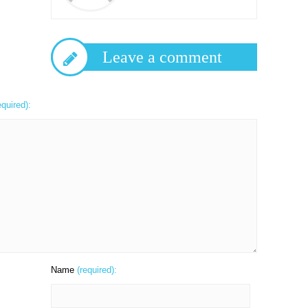
Leave a comment
equired):
Name
(required):