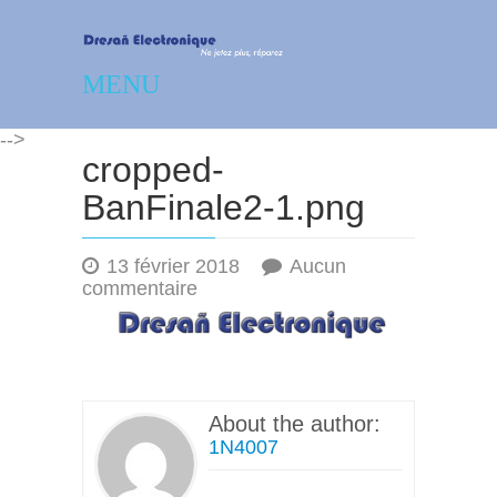
Dresañ Electronique –
MENU
Réparation – dépannage
-->
électronique
cropped-
BanFinale2-1.png
13 février 2018
Aucun
sur
commentaire
cropped-
BanFinale2-
1.png
About the author:
1N4007