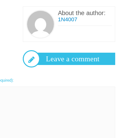
About the author:
1N4007
Leave a comment
equired):