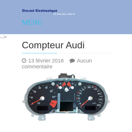
Dresañ Electronique –
MENU
Réparation – dépannage
-->
électronique
Compteur Audi
13 février 2018
Aucun
sur
commentaire
Compteur
Audi