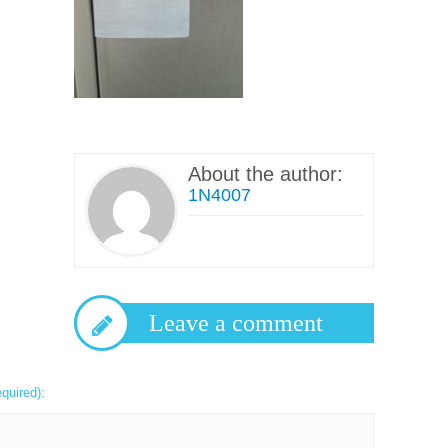
About the author:
1N4007
Leave a comment
equired):