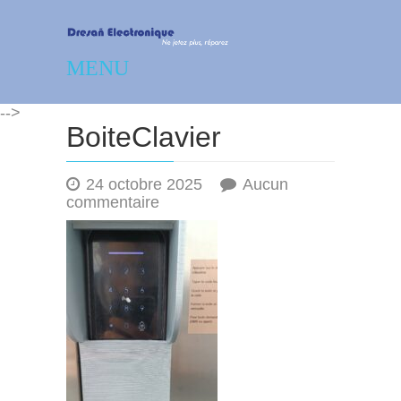
Dresañ Electronique –
MENU
Réparation – dépannage
-->
électronique
BoiteClavier
24 octobre 2025
Aucun
sur
commentaire
BoiteClavier