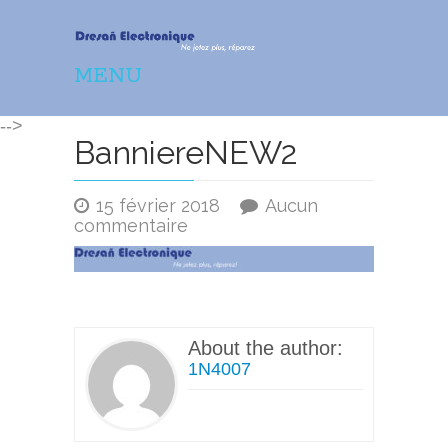
Dresañ Electronique –
MENU
Réparation – dépannage
-->
électronique
BanniereNEW2
15 février 2018
Aucun
sur
commentaire
BanniereNEW2
About the author:
1N4007