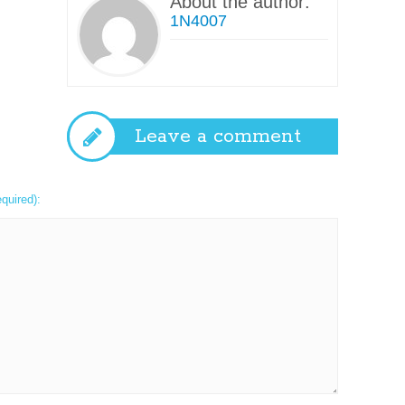
About the author:
1N4007
Leave a comment
equired):